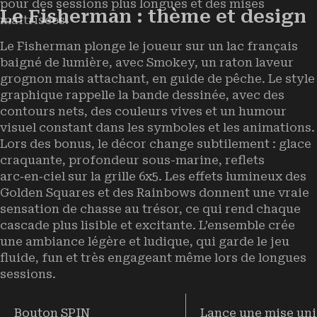
pour des sessions plus longues et des mises
Le Fisherman : thème et design
maîtrisées.
Le Fisherman plonge le joueur sur un lac français
baigné de lumière, avec Smokey, un raton laveur
grognon mais attachant, en guide de pêche. Le style
graphique rappelle la bande dessinée, avec des
contours nets, des couleurs vives et un humour
visuel constant dans les symboles et les animations.
Lors des bonus, le décor change subtilement : glace
craquante, profondeur sous-marine, reflets
arc‑en‑ciel sur la grille 6x5. Les effets lumineux des
Golden Squares et des Rainbows donnent une vraie
sensation de chasse au trésor, ce qui rend chaque
cascade plus lisible et excitante. L’ensemble crée
une ambiance légère et ludique, qui garde le jeu
fluide, fun et très engageant même lors de longues
sessions.
Bouton SPIN
Lance une mise uniq