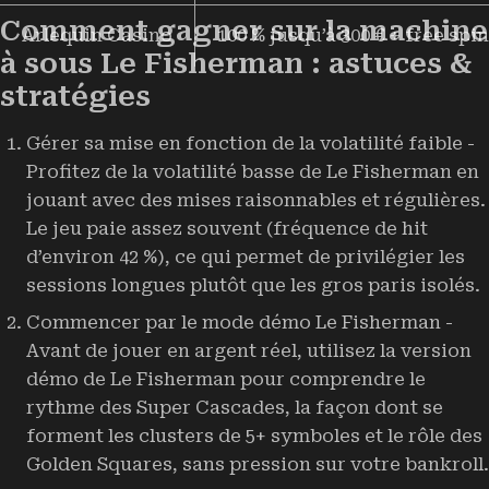
Comment gagner sur la machine
Arlequin Casino
100 % jusqu’à 300 € + free spi
à sous Le Fisherman : astuces &
stratégies
Gérer sa mise en fonction de la volatilité faible -
Profitez de la volatilité basse de Le Fisherman en
jouant avec des mises raisonnables et régulières.
Le jeu paie assez souvent (fréquence de hit
d’environ 42 %), ce qui permet de privilégier les
sessions longues plutôt que les gros paris isolés.
Commencer par le mode démo Le Fisherman -
Avant de jouer en argent réel, utilisez la version
démo de Le Fisherman pour comprendre le
rythme des Super Cascades, la façon dont se
forment les clusters de 5+ symboles et le rôle des
Golden Squares, sans pression sur votre bankroll.