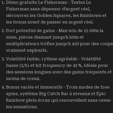
Démo gratuite Le Fisherman - Testez Le
Fisherman sans dépenser d’argent réel,
découvrez les Golden Squares, les Rainbows et
les bonus avant de passer en argent réel.
Fort potentiel de gains - Max win de 15 000x la
mise, pièces diamant jusqu’à 500x et
multiplicateurs trèfles jusqu’à x20 pour des coups
vraiment explosifs.
Volatilité faible, rythme agréable - Volatilité
basse (2/5) et hit frequency de 42 %, idéale pour
des sessions longues avec des gains fréquents et
moins de creux.
Bonus variés et immersifs - Trois modes de free
spins, système Big Catch Bar à niveaux et Epic
Rainbow plein écran qui renouvellent sans cesse
les sensations.