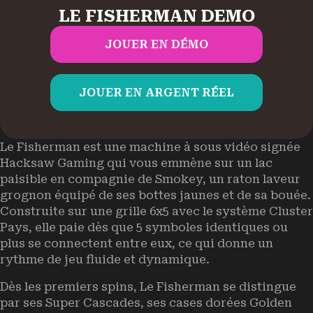
LE FISHERMAN DEMO
JOUER EN DÉMO
JOUER EN ARGENT RÉEL
Le Fisherman est une machine à sous vidéo signée
Hacksaw Gaming qui vous emmène sur un lac
paisible en compagnie de Smokey, un raton laveur
grognon équipé de ses bottes jaunes et de sa bouée.
Construite sur une grille 6x5 avec le système Cluster
Pays, elle paie dès que 5 symboles identiques ou
plus se connectent entre eux, ce qui donne un
rythme de jeu fluide et dynamique.
Dès les premiers spins, Le Fisherman se distingue
par ses Super Cascades, ses cases dorées Golden