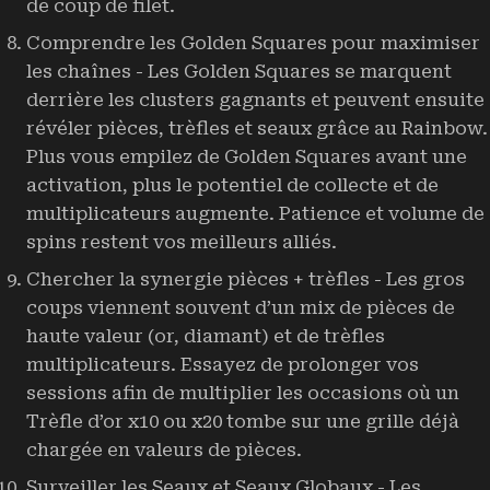
de coup de filet.
Comprendre les Golden Squares pour maximiser
les chaînes - Les Golden Squares se marquent
derrière les clusters gagnants et peuvent ensuite
révéler pièces, trèfles et seaux grâce au Rainbow.
Plus vous empilez de Golden Squares avant une
activation, plus le potentiel de collecte et de
multiplicateurs augmente. Patience et volume de
spins restent vos meilleurs alliés.
Chercher la synergie pièces + trèfles - Les gros
coups viennent souvent d’un mix de pièces de
haute valeur (or, diamant) et de trèfles
multiplicateurs. Essayez de prolonger vos
sessions afin de multiplier les occasions où un
Trèfle d’or x10 ou x20 tombe sur une grille déjà
chargée en valeurs de pièces.
Surveiller les Seaux et Seaux Globaux - Les