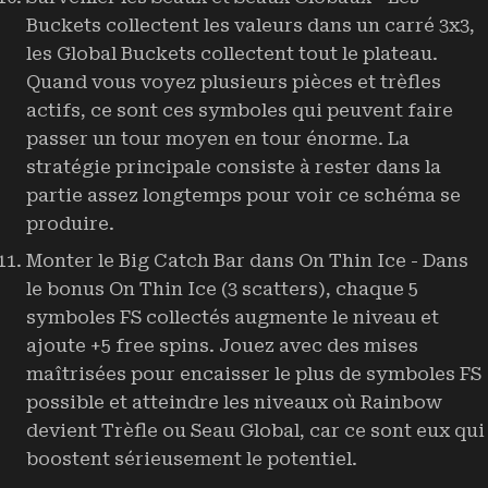
Buckets collectent les valeurs dans un carré 3x3,
les Global Buckets collectent tout le plateau.
Quand vous voyez plusieurs pièces et trèfles
actifs, ce sont ces symboles qui peuvent faire
passer un tour moyen en tour énorme. La
stratégie principale consiste à rester dans la
partie assez longtemps pour voir ce schéma se
produire.
Monter le Big Catch Bar dans On Thin Ice - Dans
le bonus On Thin Ice (3 scatters), chaque 5
symboles FS collectés augmente le niveau et
ajoute +5 free spins. Jouez avec des mises
maîtrisées pour encaisser le plus de symboles FS
possible et atteindre les niveaux où Rainbow
devient Trèfle ou Seau Global, car ce sont eux qui
boostent sérieusement le potentiel.