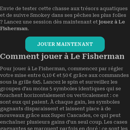
Envie de tester cette chasse aux trésors aquatiques
et de suivre Smokey dans ses pêches les plus folles
? Lancez une session dès maintenant et
jouez à Le
Fisherman
.
JOUER MAINTENANT
Comment jouer à Le Fisherman
Pour jouer à Le Fisherman, commencez par régler
votre mise entre 0,10 € et 50 € grâce aux commandes
sous la grille 6x5. Lancez le spin et surveillez les
groupes d’au moins 5 symboles identiques qui se
touchent horizontalement ou verticalement : ce
sont eux qui paient. À chaque gain, les symboles
gagnants disparaissent et laissent place à de
nouveaux grâce aux Super Cascades, ce qui peut
enchaîner plusieurs gains d’un seul coup. Les cases
gagnantes se marquent parfois en doré : ce sont les