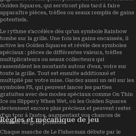
Golden Squares, qui serviront plus tard à faire
apparaître pièces, trèfles ou seaux remplis de gains
potentiels.
Le rythme s’accélère dès qu’un symbole Rainbow
tombe sur la grille. Une fois les gains encaissés, il
active les Golden Squares et révèle des symboles
spéciaux : pièces de différentes valeurs, trèfles
multiplicateurs ou seaux collecteurs qui
rassemblent les montants autour d’eux, voire sur
toute la grille. Tout est ensuite additionné et
multiplié par votre mise. Gardez aussi un œil sur les
symboles FS, qui peuvent lancer les parties
gratuites avec des modes spéciaux comme On Thin
Ice ou Slippery When Wet, où les Golden Squares
deviennent encore plus précieux et peuvent rester
d’un tour à l’autre, augmentant vos chances de
Règles et mécanique de jeu
toucher un gros poisson.
Chaque manche de Le Fisherman débute par le